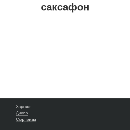
саксафон
Харьков
Днепр
Сюрпризы