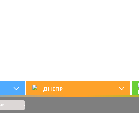
Организация романтических мероприятий,
свиданий и сюрпризов с индивидуальным
подходом
ДНЕПР
ие