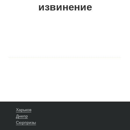
извинение
Харьков
Днепр
Сюрпризы